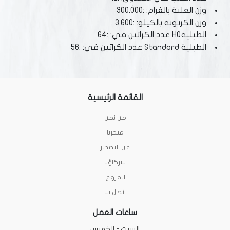
وزن العلبة بالغرام: :300.000
وزن الكرتونة بالكيلو: :3.600
الطبليةHQ عدد الكراتين في: :64
الطبلية Standard عدد الكراتين في: :56
القائمة الرئيسية
من نحن
متجرنا
عن التصدير
شركاؤنا
الفروع
اتصل بنا
ساعات العمل
السبت - الخميس