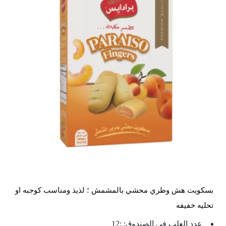
بسكويت هش وطري محشي بالمشمش ؛ لذيذ ومناسب كوجبه او
تحليه خفيفه
عدد العلب في الصندوق: :12