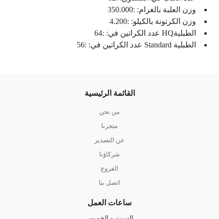
وزن العلبة بالغرام: :350.000
وزن الكرتونة بالكيلو: :4.200
الطبليةHQ عدد الكراتين في: :64
الطبلية Standard عدد الكراتين في: :56
القائمة الرئيسية
من نحن
متجرنا
عن التصدير
شركاؤنا
الفروع
اتصل بنا
ساعات العمل
السبت - الخميس